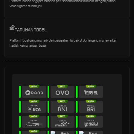
Platform Pilihan bagi perusahaan-perusahaan terbaik di dunia, dengan pilihan
variasi game terbanyak
TARUHAN TOGEL
Platform togel yang menarik dari perusahan terbaik di dunia yang menawarkan
hadiah kemenangan besar