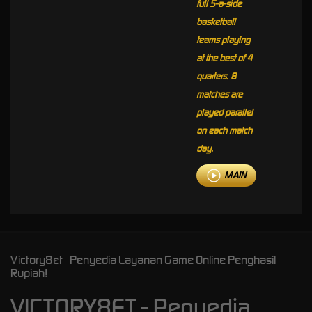
full 5-a-side
basketball
teams playing
at the best of 4
quarters. 8
matches are
played parallel
on each match
day.
MAIN
Victory8et - Penyedia Layanan Game Online Penghasil
Rupiah!
VICTORY8ET - Penyedia