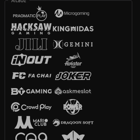
Arcade