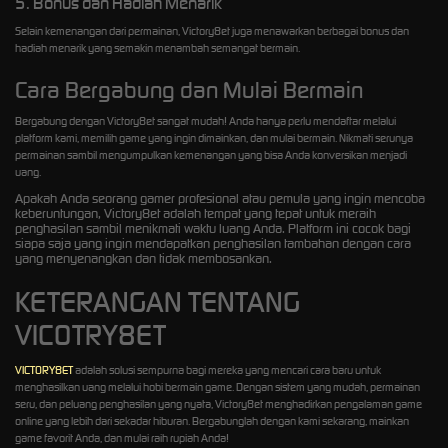
5. Bonus dan Hadiah Menarik
Selain kemenangan dari permainan, Victory8et juga menawarkan berbagai bonus dan
hadiah menarik yang semakin menambah semangat bermain.
Cara Bergabung dan Mulai Bermain
Bergabung dengan Victory8et sangat mudah! Anda hanya perlu mendaftar melalui
platform kami, memilih game yang ingin dimainkan, dan mulai bermain. Nikmati serunya
permainan sambil mengumpulkan kemenangan yang bisa Anda konversikan menjadi
uang.
Apakah Anda seorang gamer profesional atau pemula yang ingin mencoba
keberuntungan, Victory8et adalah tempat yang tepat untuk meraih
penghasilan sambil menikmati waktu luang Anda. Platform ini cocok bagi
siapa saja yang ingin mendapatkan penghasilan tambahan dengan cara
yang menyenangkan dan tidak membosankan.
KETERANGAN TENTANG
VICOTRY8ET
VICTORY8ET
adalah solusi sempurna bagi mereka yang mencari cara baru untuk
menghasilkan uang melalui hobi bermain game. Dengan sistem yang mudah, permainan
seru, dan peluang penghasilan yang nyata, Victory8et menghadirkan pengalaman game
online yang lebih dari sekadar hiburan. Bergabunglah dengan kami sekarang, mainkan
game favorit Anda, dan mulai raih rupiah Anda!