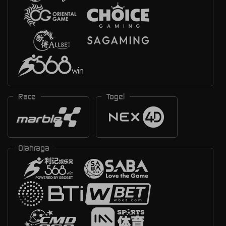
Race
Togel
Olahraga