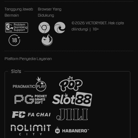
Tanggung Jawab
Browser Yang
Bermain
Didukung
©2026 VICTORY8ET. Hak cipta
dilindungi | 18+
Platform Penyedia Layanan
Slots