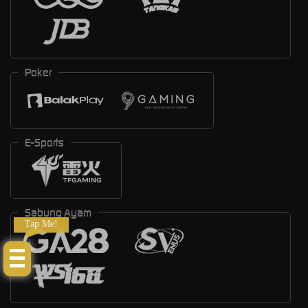
Poker
E-Sports
Sabung Ayam
Tap Me!