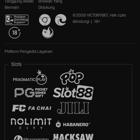
Tanggung Jawab
Browser Yang
Bermain
Didukung
©2026 VICTORY8ET. Hak cipta
dilindungi | 18+
Platform Penyedia Layanan
Slots