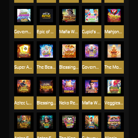
Government Disco
Epic of Aztec
Mafia Ways
Cupid's Garden
Mahjong of the Phoenix
Super Ace X
The Beat of Olympus 1000
Blessing of the Tiger
Government Joke
The Monkey King
Aztec Legend
Blessing of the Dragon
Neko Reborn
Mafia Ways II : Metro Haven Heist
Veggies Bonanza