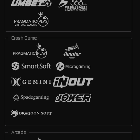
Crash Game
Arcade