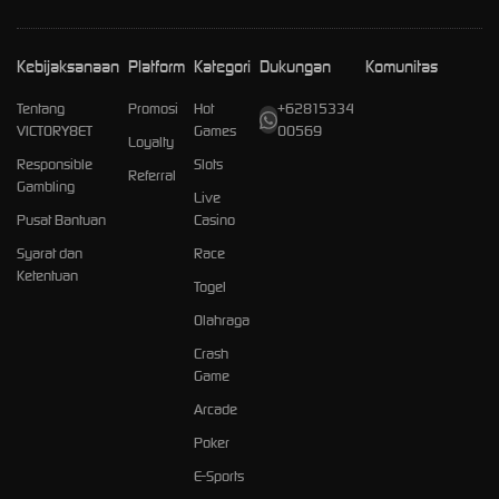
Kebijaksanaan
Platform
Kategori
Dukungan
Komunitas
Tentang
Promosi
Hot
+62815334
VICTORY8ET
Games
00569
Loyalty
Responsible
Slots
Referral
Gambling
Live
Pusat Bantuan
Casino
Syarat dan
Race
Ketentuan
Togel
Olahraga
Crash
Game
Arcade
Poker
E-Sports