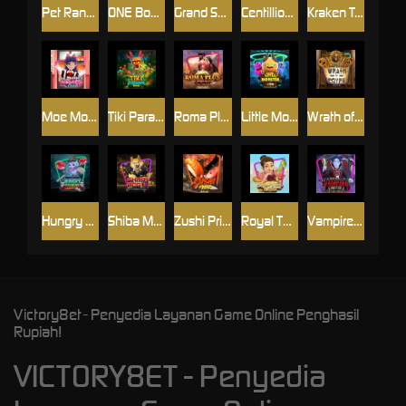
Pet Ranger
ONE Boxing
Grand Shine
Centillion Gods
Kraken Treasure
Moe Moe Cute
Tiki Paradise
Roma Plus
Little Monster
Wrath of Egypt
Hungry Krahung
Shiba Mogul
Zushi Prime
Royal Thai Dessert
Vampire Hunter
Victory8et - Penyedia Layanan Game Online Penghasil
Rupiah!
VICTORY8ET - Penyedia