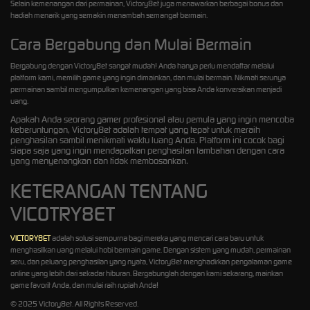
Selain kemenangan dari permainan, Victory8et juga menawarkan berbagai bonus dan
hadiah menarik yang semakin menambah semangat bermain.
Cara Bergabung dan Mulai Bermain
Bergabung dengan Victory8et sangat mudah! Anda hanya perlu mendaftar melalui
platform kami, memilih game yang ingin dimainkan, dan mulai bermain. Nikmati serunya
permainan sambil mengumpulkan kemenangan yang bisa Anda konversikan menjadi
uang.
Apakah Anda seorang gamer profesional atau pemula yang ingin mencoba
keberuntungan, Victory8et adalah tempat yang tepat untuk meraih
penghasilan sambil menikmati waktu luang Anda. Platform ini cocok bagi
siapa saja yang ingin mendapatkan penghasilan tambahan dengan cara
yang menyenangkan dan tidak membosankan.
KETERANGAN TENTANG
VICOTRY8ET
VICTORY8ET
adalah solusi sempurna bagi mereka yang mencari cara baru untuk
menghasilkan uang melalui hobi bermain game. Dengan sistem yang mudah, permainan
seru, dan peluang penghasilan yang nyata, Victory8et menghadirkan pengalaman game
online yang lebih dari sekadar hiburan. Bergabunglah dengan kami sekarang, mainkan
game favorit Anda, dan mulai raih rupiah Anda!
© 2025 Victory8et. All Rights Reserved.