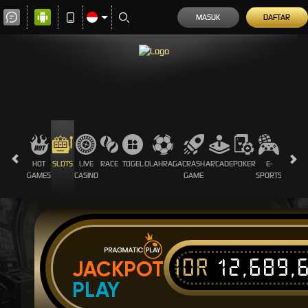
MASUK
DAFTAR
HOT
SLOTS
LIVE
RACE
TOGEL
OLAHRAGA
CRASH
ARCADE
POKER
E-
SABUN
GAMES
CASINO
GAME
SPORTS
AYAM
IDR
12,689,
JACKPOT
PLAY