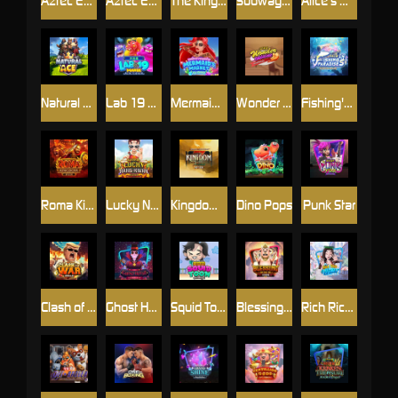
Aztec Empire
Aztec Empire 1000
The King Joker
Subway Runner
Alice's Wonder
Natural Ace
Lab 19 Mania
Mermaid's Market
Wonder Cuisine
Fishing's Paradise
Roma Kingdom
Lucky NangKwak
Kingdom Z
Dino Pops
Punk Star
Clash of War
Ghost House
Squid Toon
Blessing of the Ox
Rich Rich Water