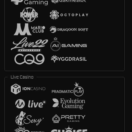
Live Casino