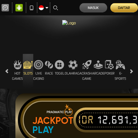
MASUK
DAFTAR
HOT
SLOTS
LIVE
RACE
TOGEL
OLAHRAGA
CRASH
ARCADE
POKER
E-
SABUN
GAMES
CASINO
GAME
SPORTS
AYAM
IDR
12,691,
JACKPOT
PLAY