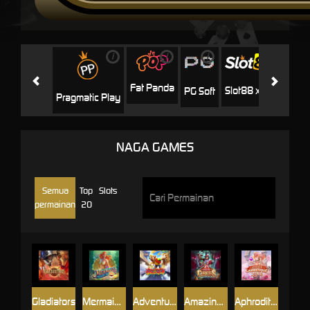
i
i
i
i
i
Facha
Fat Panda
Slot88 x PP
PG Soft
Pragmatic Play
NAGA GAMES
Semua
Top
Slots
permainan
20
Gladiators
Mermaid's Treasure
Adventures Of Caramelo
Amazing Circus
Aphrodite - Goddess of Love