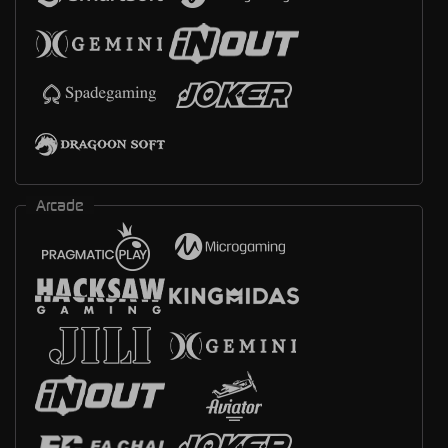
Arcade