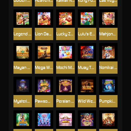
Golden Hatch
Heavenly Sage
Kawaii Neko
Kung Fu Warrior
Las Vegas Party
Legend of the White and Green Snake
Lion Dance Fortune
Lucky Zhu
Lulu's Enchanted Forest
Mahjong Fortune
Mayan Gold Hunt
Mega Wild Safari
Mochi Mochi
Muay Thai Arena
Nomikai Fever
Mysteries of Pandora
Pawsome Xmas
Persian Gems
Wild West Saloon
Pumpkin Night