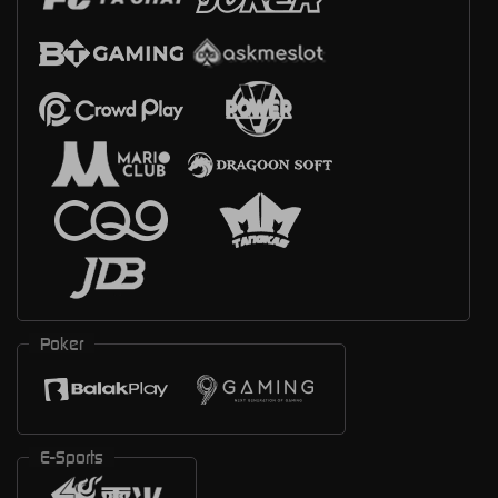
Poker
E-Sports