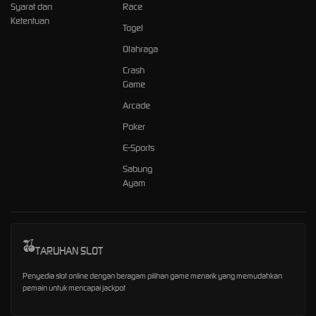
Syarat dan
Race
Ketentuan
Togel
Olahraga
Crash
Game
Arcade
Poker
E-Sports
Sabung
Ayam
TARUHAN SLOT
Penyedia slot online dengan beragam pilihan game menarik yang memudahkan
pemain untuk mencapai jackpot