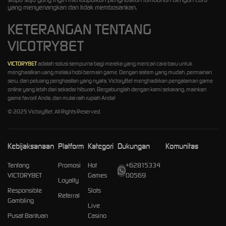
yang menyenangkan dan tidak membosankan.
KETERANGAN TENTANG
VICOTRY8ET
VICTORY8ET
adalah solusi sempurna bagi mereka yang mencari cara baru untuk
menghasilkan uang melalui hobi bermain game. Dengan sistem yang mudah, permainan
seru, dan peluang penghasilan yang nyata, Victory8et menghadirkan pengalaman game
online yang lebih dari sekadar hiburan. Bergabunglah dengan kami sekarang, mainkan
game favorit Anda, dan mulai raih rupiah Anda!
© 2025 Victory8et. All Rights Reserved.
Kebijaksanaan
Platform
Kategori
Dukungan
Komunitas
Tentang
Promosi
Hot
+62815334
VICTORY8ET
Games
00569
Loyalty
Responsible
Slots
Referral
Gambling
Live
Pusat Bantuan
Casino