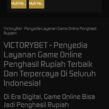
Multi Hot 5 Wild
Multi Hot Wild Ways
Victory8et - Penyedia Layanan Game Online Penghasil
Rupiah!
VICTORY8ET - Penyedia
Layanan Game Online
Penghasil Rupiah Terbaik
Dan Terpercaya Di Seluruh
Indonesia!
Di Era Digital, Game Online Bisa
Jadi Penghasil Rupiah