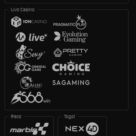
Live Casino
Race
Togel