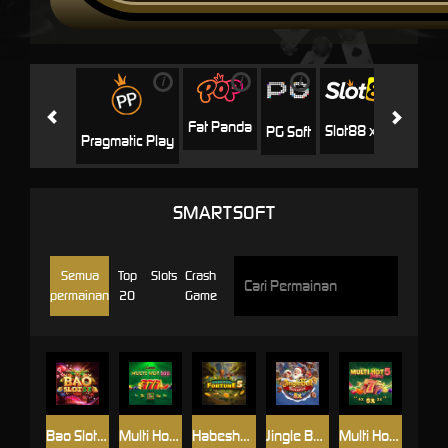
i
i
i
i
i
Facha
Fat Panda
Slot88 x PP
PG Soft
Pragmatic Play
SMARTSOFT
Semua
Top
Slots
Crash
permainan
20
Game
Bao Slot 5X
Multi Hot 100
Habesha Fortune 5
Jingle Bell Bonanza
Multi Hot 5 Deluxe