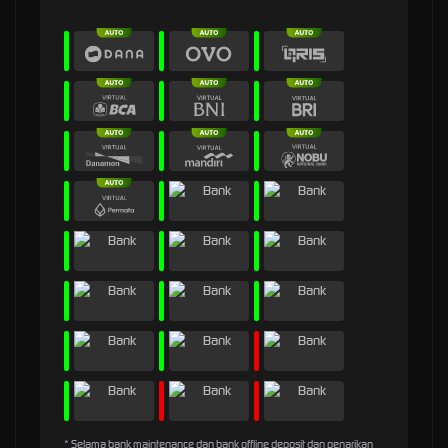
* Selama bank maintenance dan bank offline deposit dan penarikan