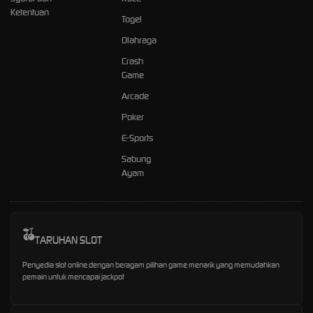
Ketentuan
Togel
Olahraga
Crash
Game
Arcade
Poker
E-Sports
Sabung
Ayam
TARUHAN SLOT
Penyedia slot online dengan beragam pilihan game menarik yang memudahkan
pemain untuk mencapai jackpot