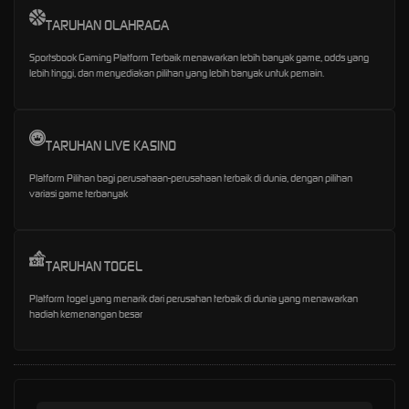
TARUHAN OLAHRAGA
Sportsbook Gaming Platform Terbaik menawarkan lebih banyak game, odds yang
lebih tinggi, dan menyediakan pilihan yang lebih banyak untuk pemain.
TARUHAN LIVE KASINO
Platform Pilihan bagi perusahaan-perusahaan terbaik di dunia, dengan pilihan
variasi game terbanyak
TARUHAN TOGEL
Platform togel yang menarik dari perusahan terbaik di dunia yang menawarkan
hadiah kemenangan besar