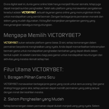
Di era digital saat ini, dunia game online tidak hanya menjadi hiburan semata, tetapi juga
dapat menjadi sumber penghasilan. Salah satu platform yang menawarkan pengalaman
tersebut adalah
VICTORY8ET
, sebuah layanan game online yang memungkinkan Anda
untuk mendapatkan uang sambil bermain. Dengan berbagai jenis permainan menarik dan
sistem yang mudah digunakan, Victory8et menjanjikan pengalaman gaming yang
menyenangkan sekaligus menguntungkan.
Mengapa Memilih VICTORY8ET?
VICTORY8ET
bukan sekadar platform game biasa. Di sini, setiap kemenangan dalam
permainan berpotensi menghasilkan uang nyata. Anda dapat memanfaatkan keterampilan
bermain game untuk mendapatkan penghasilan tambahan yang dapat ditarik dalam
bentuk rupiah. Ini adalah cara baru bagi para gamer untuk mendapatkan keuntungan dari
aktivitas yang mereka nikmati setiap hari.
Fitur Utama VICTORY8ET:
1. Beragam Pilihan Game Seru
VICTORY8ET menawarkan berbagai jenis game yang cocok untuk semua orang. Dari game
strategi hingga game aksi, setiap pemain dapat memilih permainan yang paling sesuai
dengan minat dan keahlian mereka.
2. Sistem Penghasilan yang Mudah
Setiap kemenangan dalam permainan dapat diubah menjadi uang yang nyata. Sistem