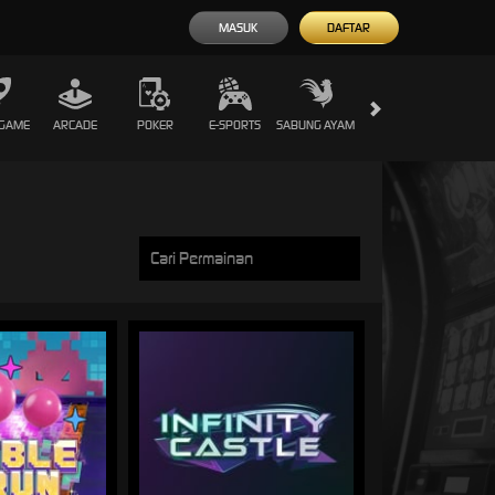
MASUK
DAFTAR
 GAME
ARCADE
POKER
E-SPORTS
SABUNG AYAM
PROMOSI