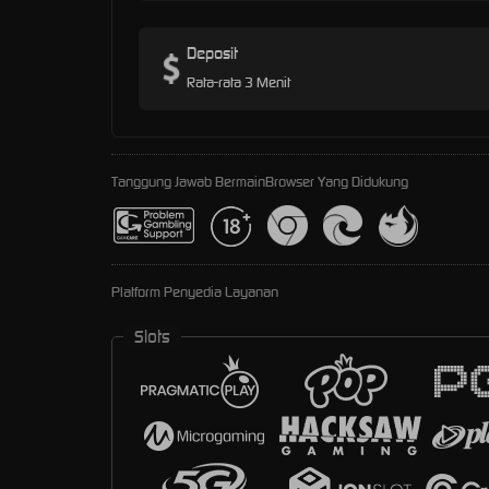
Deposit
Rata-rata 3 Menit
Tanggung Jawab Bermain
Browser Yang Didukung
Platform Penyedia Layanan
Slots