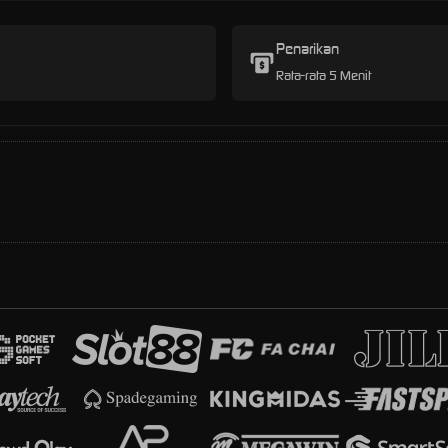
Penarikan
Rata-rata 5 Menit