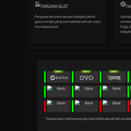
TARUHAN SLOT
TA
Penyedia slot online dengan beragam pilihan
Sportsb
game menarik yang memudahkan pemain untuk
menawar
mencapai jackpot
tinggi,
banyak 
* Selama bank maintenance dan bank offline deposit dan penarik