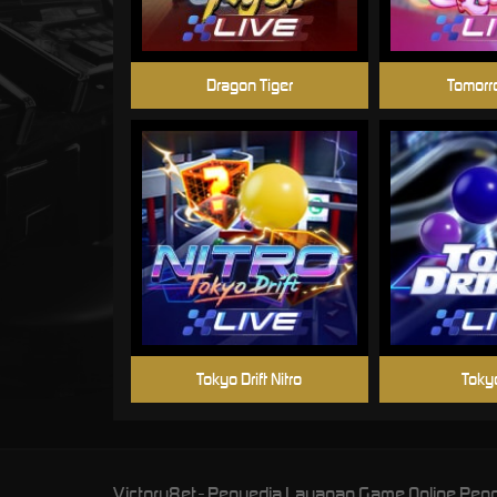
Dragon Tiger
Tomorr
Tokyo Drift Nitro
Tokyo
Victory8et - Penyedia Layanan Game Online Peng