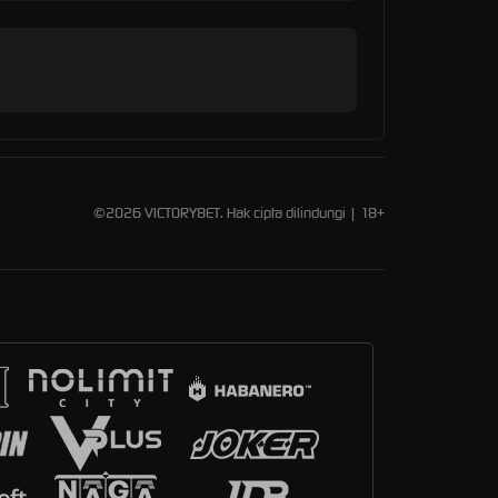
©2026 VICTORY8ET. Hak cipta dilindungi | 18+