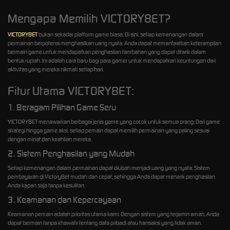
Mengapa Memilih VICTORY8ET?
VICTORY8ET
bukan sekadar platform game biasa. Di sini, setiap kemenangan dalam
permainan berpotensi menghasilkan uang nyata. Anda dapat memanfaatkan keterampilan
bermain game untuk mendapatkan penghasilan tambahan yang dapat ditarik dalam
bentuk rupiah. Ini adalah cara baru bagi para gamer untuk mendapatkan keuntungan dari
aktivitas yang mereka nikmati setiap hari.
Fitur Utama VICTORY8ET:
1. Beragam Pilihan Game Seru
VICTORY8ET menawarkan berbagai jenis game yang cocok untuk semua orang. Dari game
strategi hingga game aksi, setiap pemain dapat memilih permainan yang paling sesuai
dengan minat dan keahlian mereka.
2. Sistem Penghasilan yang Mudah
Setiap kemenangan dalam permainan dapat diubah menjadi uang yang nyata. Sistem
pembayaran di Victory8et mudah dan cepat, sehingga Anda dapat menarik penghasilan
Anda kapan saja tanpa kesulitan.
3. Keamanan dan Kepercayaan
Keamanan pemain adalah prioritas utama kami. Dengan sistem yang terjamin aman, Anda
dapat bermain tanpa khawatir tentang data pribadi atau transaksi yang tidak aman.