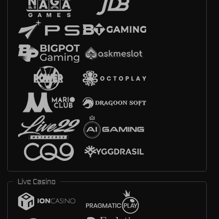
Live Casino