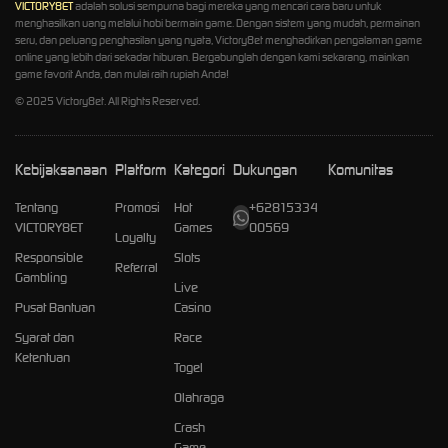
VICTORY8ET
adalah solusi sempurna bagi mereka yang mencari cara baru untuk
menghasilkan uang melalui hobi bermain game. Dengan sistem yang mudah, permainan
seru, dan peluang penghasilan yang nyata, Victory8et menghadirkan pengalaman game
online yang lebih dari sekadar hiburan. Bergabunglah dengan kami sekarang, mainkan
game favorit Anda, dan mulai raih rupiah Anda!
© 2025 Victory8et. All Rights Reserved.
Kebijaksanaan
Platform
Kategori
Dukungan
Komunitas
Tentang
Promosi
Hot
+62815334
VICTORY8ET
Games
00569
Loyalty
Responsible
Slots
Referral
Gambling
Live
Pusat Bantuan
Casino
Syarat dan
Race
Ketentuan
Togel
Olahraga
Crash
Game