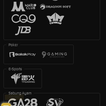
Poker
E-Sports
Sabung Ayam
Tap Me!