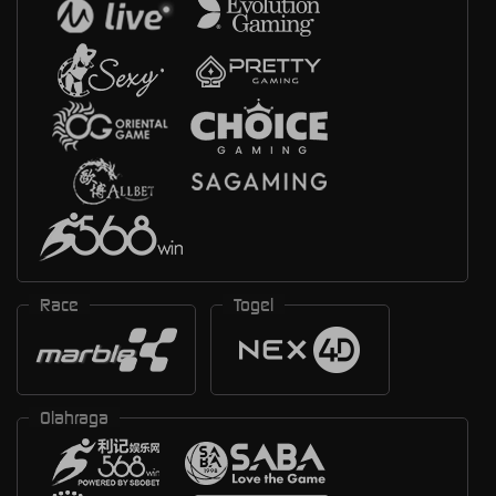
Race
Togel
Olahraga