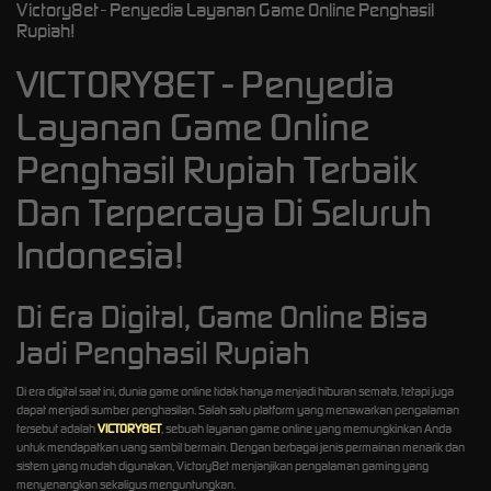
Victory8et - Penyedia Layanan Game Online Penghasil
Rupiah!
VICTORY8ET - Penyedia
Layanan Game Online
Penghasil Rupiah Terbaik
Dan Terpercaya Di Seluruh
Indonesia!
Di Era Digital, Game Online Bisa
Jadi Penghasil Rupiah
Di era digital saat ini, dunia game online tidak hanya menjadi hiburan semata, tetapi juga
dapat menjadi sumber penghasilan. Salah satu platform yang menawarkan pengalaman
tersebut adalah
VICTORY8ET
, sebuah layanan game online yang memungkinkan Anda
untuk mendapatkan uang sambil bermain. Dengan berbagai jenis permainan menarik dan
sistem yang mudah digunakan, Victory8et menjanjikan pengalaman gaming yang
menyenangkan sekaligus menguntungkan.