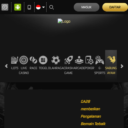
MASUK
DAFTAR
HOT
SLOTS
LIVE
RACE
TOGEL
OLAHRAGA
CRASH
ARCADE
POKER
E-
SABUNG
PROMOS
GAMES
CASINO
GAME
SPORTS
AYAM
GA28
memberikan
Pengalaman
Bermain Terbaik